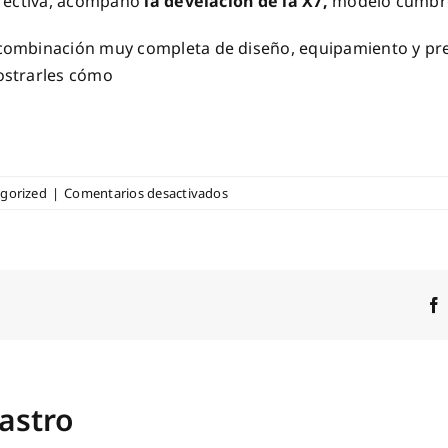
irectiva, acompañó
la develación de la X7,
modelo cumbre 
ombinación muy completa de diseño, equipamiento y prest
ostrarles cómo
en
gorized
|
Comentarios desactivados
LANZAMIENTO
DE
KAIYI
VENEZUELA
astro