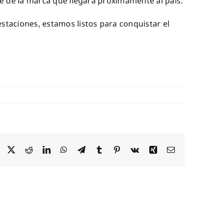
de la marca que llegará próximamente al país.
aciones, estamos listos para conquistar el
Facebook
X
Reddit
LinkedIn
WhatsApp
Telegram
Tumblr
Pinterest
Vk
Xing
Correo
electrónico