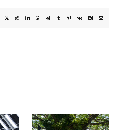
Facebook
X
Reddit
LinkedIn
WhatsApp
Telegram
Tumblr
Pinterest
Vk
Xing
Correo
electrónico