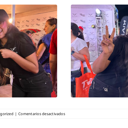
en
gorized
|
Comentarios desactivados
KAIYI
VENEZUELA