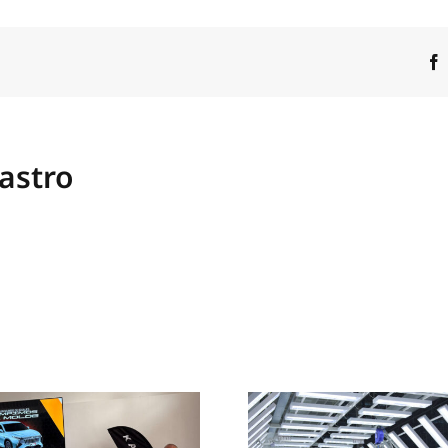
EN
EL
AUTOFEST
2024
astro